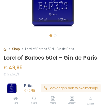
Shop
Lord of Barbes 50cl - Gin de Paris
Lord of Barbes 50cl - Gin de Paris
€
49,95
€ 99.90/l
Voorraad:
10
stuk(s)
Prijs:
Toevoegen aan winkelmandje
€
49,95
Bestel nu
Home
Search
Orders
Category
Account