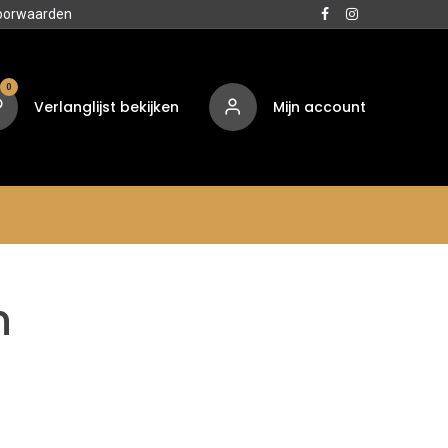
oorwaarden
0
Verlanglijst bekijken
Mijn account
Media
Contact
Over ons
n