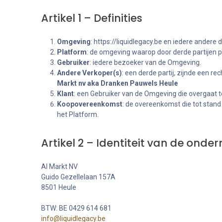
Artikel 1 – Definities
Omgeving
: https://liquidlegacy.be en iedere ander
Platform
: de omgeving waarop door derde partijen
Gebruiker
: iedere bezoeker van de Omgeving.
Andere Verkoper(s)
: een derde partij, zijnde een r
Markt nv aka Dranken Pauwels Heule
Klant
: een Gebruiker van de Omgeving die overgaat t
Koopovereenkomst
: de overeenkomst die tot stan
het Platform.
Artikel 2 – Identiteit van de onde
Al Markt NV
Guido Gezellelaan 157A
8501 Heule
BTW: BE 0429 614 681
info@liquidlegacy.be