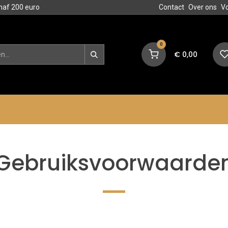
naf 200 euro
Contact
Over ons
V
0
€
0,00
en
Blog
Events
Acties
Gebruiksvoorwaarde