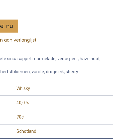
el nu
 aan verlanglijst
 zoete sinaasappel, marmelade, verse peer, hazelnoot,
 herfstbloemen, vanille, droge eik, sherry
Whisky
40,0 %
70cl
Schotland