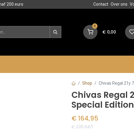
naf 200 euro
Contact
Over ons
V
0
€
0,00
en
Blog
Events
Acties
Shop
Chivas Regal 21y 7
Chivas Regal 2
Special Editio
€
164,95
€ 235.64/l