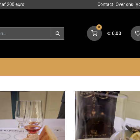
naf 200 euro
Contact
Over ons
V
0
€
0,00
en
Blog
Events
Acties