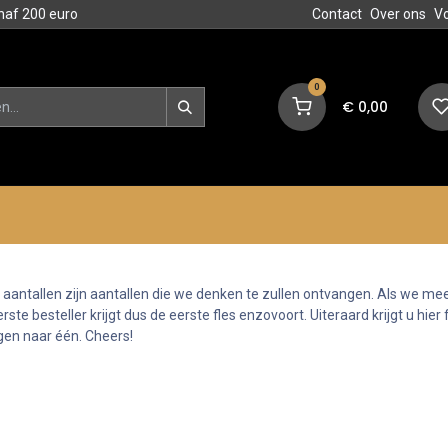
naf 200 euro
Contact
Over ons
V
0
€
0,00
en
Blog
Events
Acties
e aantallen zijn aantallen die we denken te zullen ontvangen. Als we me
e besteller krijgt dus de eerste fles enzovoort. Uiteraard krijgt u hier f
gen naar één. Cheers!