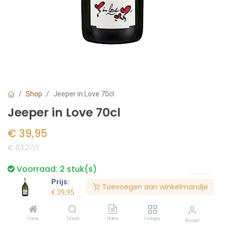
Shop
Jeeper in Love 70cl
Jeeper in Love 70cl
€
39,95
€ 53.27/l
Voorraad:
2
stuk(s)
Prijs:
Toevoegen aan winkelmandje
€
39,95
Bestel nu
Home
Search
Orders
Category
Account
Toevoegen aan verlanglijst