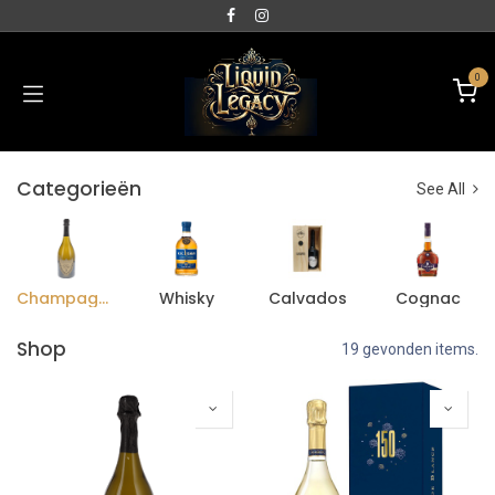
0
Categorieën
See All
Champagne
Whisky
Calvados
Cognac
Shop
19 gevonden items.