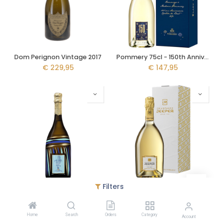
Dom Perignon Vintage 2017
Pommery 75cl - 150th Anniversaire
€
229,95
€
147,95
Filters
Pommery Louise Brut 75cl - Millésimé 2006
Jeeper Extra Brut Blancs de Blanc 70cl
€
135,95
€
124,95
Home
Search
Orders
Category
Account