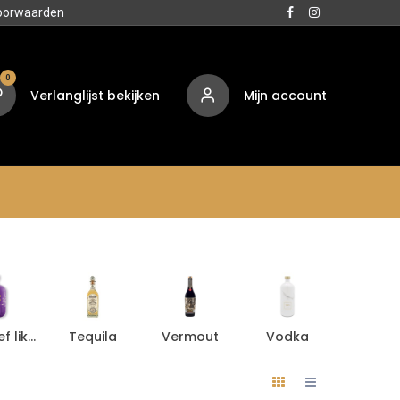
oorwaarden
0
Verlanglijst bekijken
Mijn account
Media
Contact
Over ons
Aperitief likeur
Tequila
Vermout
Vodka
Aperiti