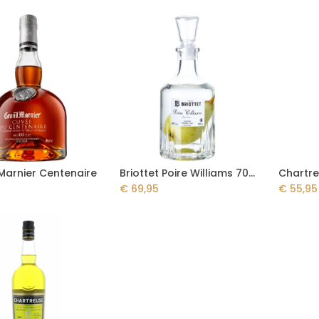
Marnier Centenaire
Briottet Poire Williams 70cl - Prisonnière
Chartre
Add to Cart
€
69,95
€
55,95