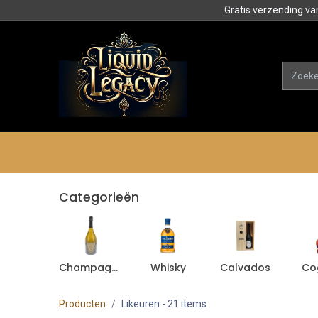
Gratis verzending va
Alle product
Categorieën
Categorieën
Champagne
Whisky
Calvados
Co
Producten
Likeuren
- 21 items