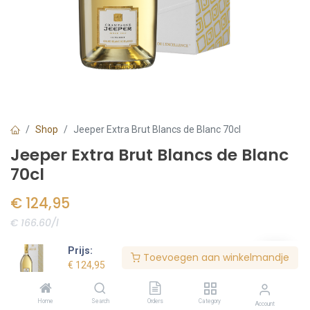
Shop
Jeeper Extra Brut Blancs de Blanc 70cl
Jeeper Extra Brut Blancs de Blanc
70cl
€
124,95
€ 166.60/l
Voorraad:
10
stuk(s)
Prijs:
Toevoegen aan winkelmandje
€
124,95
Bestel nu
Home
Search
Orders
Category
Account