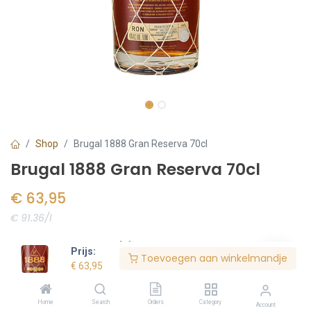
Shop
Brugal 1888 Gran Reserva 70cl
Brugal 1888 Gran Reserva 70cl
€
63,95
€ 91.36/l
Voorraad:
7
stuk(s)
Prijs:
Toevoegen aan winkelmandje
€
63,95
Bestel nu
Home
Search
Orders
Category
Account