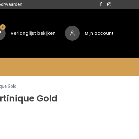
oorwaarden
0
Verlanglijst bekijken
Mijn account
Media
Contact
Over ons
ique Gold
rtinique Gold