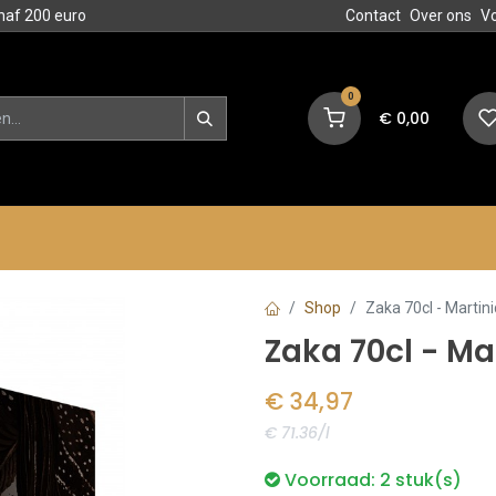
naf 200 euro
Contact
Over ons
V
0
€
0,00
en
Blog
Events
Acties
Shop
Zaka 70cl - Martin
Zaka 70cl - Ma
€
34,97
€ 71.36/l
Voorraad:
2
stuk(s)