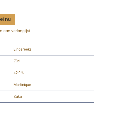
el nu
 aan verlanglijst
Eindereeks
70cl
42,0 %
Martinique
Zaka