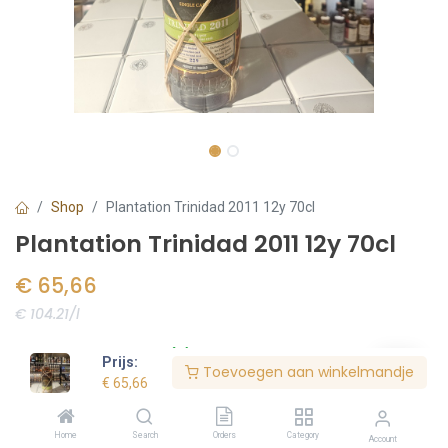
Shop
Plantation Trinidad 2011 12y 70cl
Plantation Trinidad 2011 12y 70cl
€
65,66
€ 104.21/l
Voorraad:
9
stuk(s)
Prijs:
Toevoegen aan winkelmandje
€
72,95
€
65,66
Home
Search
Orders
Category
Bestel nu
Account