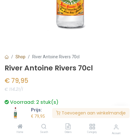
Shop
River Antoine Rivers 70cl
River Antoine Rivers 70cl
€
79,95
€ 114.21/l
Voorraad:
2
stuk(s)
Prijs:
Toevoegen aan winkelmandje
€
79,95
Bestel nu
Home
Search
Orders
Category
Account
Toevoegen aan verlanglijst