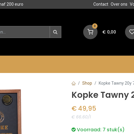
naf 200 euro
Contact
Over ons
V
0
€
0,00
en
Blog
Events
Acties
Shop
Kopke Tawny 20y 75
Kopke Tawny 2
€
49,95
€ 66.60/l
Voorraad:
7
stuk(s)