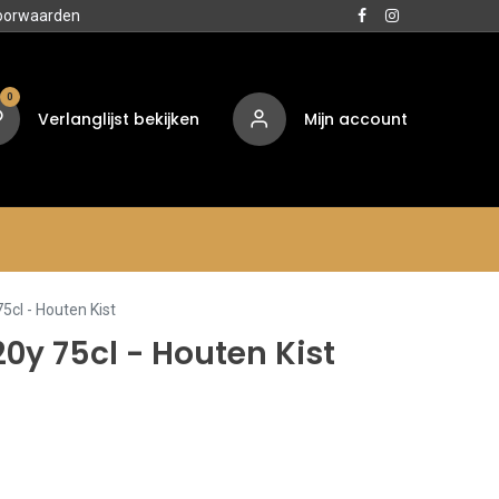
oorwaarden
0
Verlanglijst bekijken
Mijn account
Media
Contact
Over ons
cl - Houten Kist
0y 75cl - Houten Kist