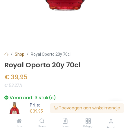
Shop
Royal Oporto 20y 70cl
Royal Oporto 20y 70cl
€
39,95
€ 53.27/l
Voorraad:
3
stuk(s)
Prijs:
Toevoegen aan winkelmandje
€
39,95
Bestel nu
Home
Search
Orders
Category
Account
Toevoegen aan verlanglijst