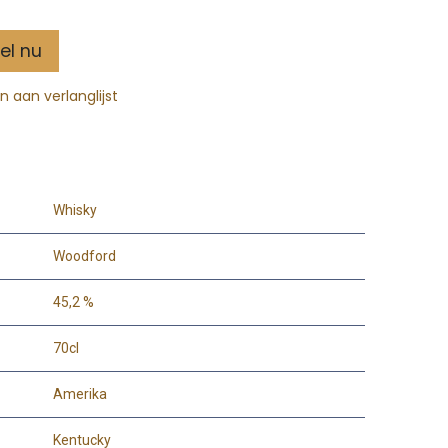
el nu
 aan verlanglijst
Whisky
Woodford
45,2 %
70cl
Amerika
Kentucky