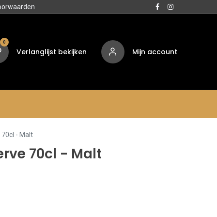
oorwaarden
0
Verlanglijst bekijken
Mijn account
Media
Contact
Over ons
70cl - Malt
rve 70cl - Malt