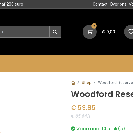
naf 200 euro
Contact
Over ons
V
0
€
0,00
en
Blog
Events
Acties
Shop
Woodford Reserve 
Woodford Rese
€
59,95
€ 85.64/l
Voorraad:
10
stuk(s)