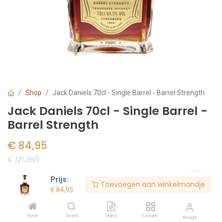
Shop
Jack Daniels 70cl - Single Barrel - Barrel Strength
Jack Daniels 70cl - Single Barrel -
Barrel Strength
€
84,95
€ 121.36/l
Voorraad:
2
stuk(s)
Prijs:
Toevoegen aan winkelmandje
€
84,95
Bestel nu
Home
Search
Orders
Category
Account