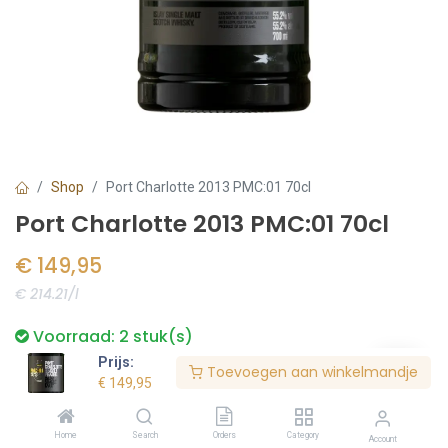
Shop
Port Charlotte 2013 PMC:01 70cl
Port Charlotte 2013 PMC:01 70cl
€
149,95
€ 214.21/l
Voorraad:
2
stuk(s)
Prijs:
Toevoegen aan winkelmandje
€
149,95
Bestel nu
Home
Search
Orders
Category
Account
Toevoegen aan verlanglijst