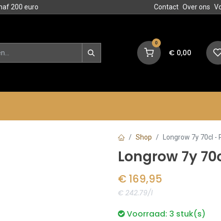
naf 200 euro
Contact
Over ons
V
0
€
0,00
en
Blog
Events
Acties
Shop
Longrow 7y 70cl - 
Longrow 7y 70c
€
169,95
€ 242.79/l
Voorraad:
3
stuk(s)