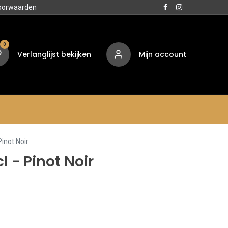
oorwaarden
0
Verlanglijst bekijken
Mijn account
Media
Contact
Over ons
Pinot Noir
l - Pinot Noir