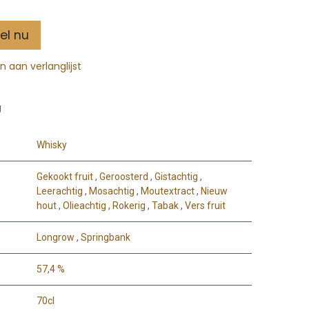
el nu
 aan verlanglijst
g
Whisky
Gekookt fruit
,
Geroosterd
,
Gistachtig
,
Leerachtig
,
Mosachtig
,
Moutextract
,
Nieuw
hout
,
Olieachtig
,
Rokerig
,
Tabak
,
Vers fruit
Longrow
,
Springbank
57,4 %
70cl