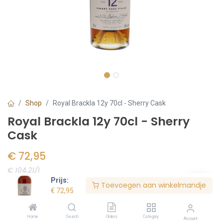
Shop
Royal Brackla 12y 70cl - Sherry Cask
Royal Brackla 12y 70cl - Sherry
Cask
€
72,95
€ 104.21/l
Prijs:
Toevoegen aan winkelmandje
Voorraad:
1
stuk(s)
€
72,95
Home
Search
Orders
Category
Account