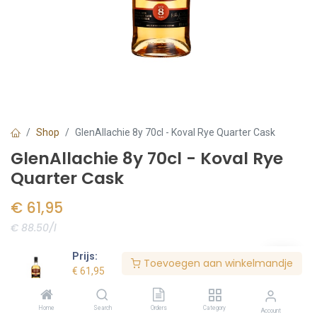
Shop
GlenAllachie 8y 70cl - Koval Rye Quarter Cask
GlenAllachie 8y 70cl - Koval Rye
Quarter Cask
€
61,95
€ 88.50/l
Voorraad:
6
stuk(s)
Prijs:
Toevoegen aan winkelmandje
€
61,95
Bestel nu
Home
Search
Orders
Category
Account