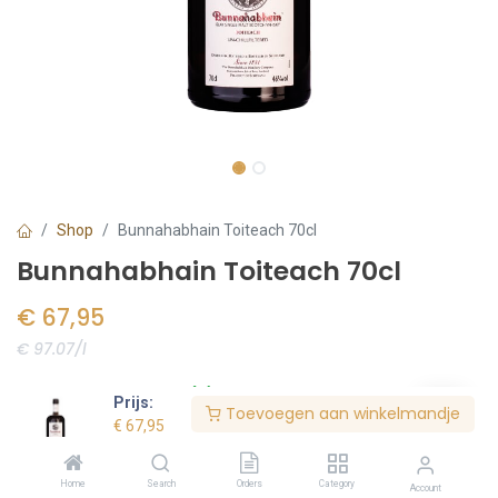
Shop
Bunnahabhain Toiteach 70cl
Bunnahabhain Toiteach 70cl
€
67,95
€ 97.07/l
Voorraad:
4
stuk(s)
Prijs:
Toevoegen aan winkelmandje
€
67,95
Bestel nu
Home
Search
Orders
Category
Account