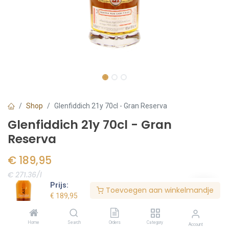
Shop
Glenfiddich 21y 70cl - Gran Reserva
Glenfiddich 21y 70cl - Gran
Reserva
€
189,95
€ 271.36/l
Prijs:
Toevoegen aan winkelmandje
Voorraad:
1
stuk(s)
€
189,95
Home
Search
Orders
Category
Account