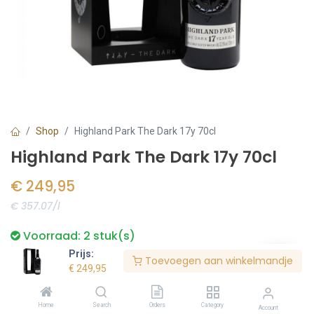
Shop
Highland Park The Dark 17y 70cl
Highland Park The Dark 17y 70cl
€
249,95
€ 357.07/l
Voorraad:
2
stuk(s)
Prijs:
Toevoegen aan winkelmandje
€
249,95
Bestel nu
Home
Search
Orders
Category
Account
Toevoegen aan verlanglijst