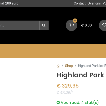
naf 200 euro
Contact
Over ons
V
0
€
0,00
en
Blog
Events
Acties
Shop
Highland Park Ice E
Highland Park I
€
329,95
€ 471.36/l
Voorraad:
4
stuk(s)