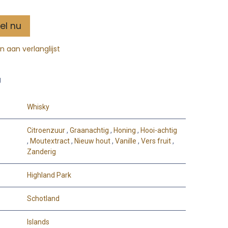
el nu
 aan verlanglijst
g
Whisky
Citroenzuur
,
Graanachtig
,
Honing
,
Hooi-achtig
,
Moutextract
,
Nieuw hout
,
Vanille
,
Vers fruit
,
Zanderig
Highland Park
Schotland
Islands