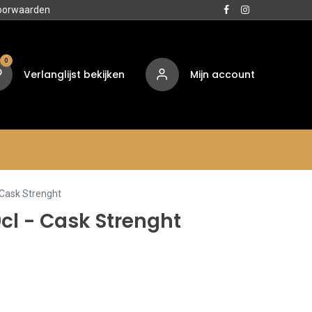
oorwaarden
0
Verlanglijst bekijken
Mijn account
Media
Contact
Over ons
 Cask Strenght
cl - Cask Strenght