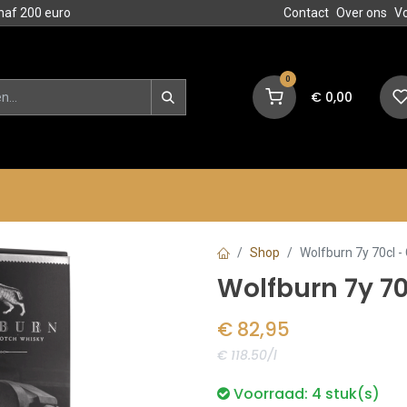
naf 200 euro
Contact
Over ons
V
0
€
0,00
en
Blog
Events
Acties
Shop
Wolfburn 7y 70cl -
Wolfburn 7y 70
€
82,95
€ 118.50/l
Voorraad:
4
stuk(s)