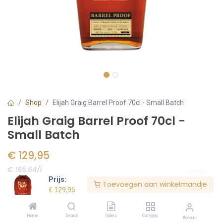
Shop
Elijah Graig Barrel Proof 70cl - Small Batch
Elijah Graig Barrel Proof 70cl -
Small Batch
€
129,95
€ 185.64/l
Prijs:
Toevoegen aan winkelmandje
Voorraad:
1
stuk(s)
€
129,95
Home
Search
Orders
Category
Account