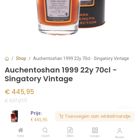
Shop
Auchentoshan 1999 22y 70cl - Singatory Vintage
Auchentoshan 1999 22y 70cl -
Singatory Vintage
€
445,95
€ 637.07/l
Voorraad:
1
stuk(s)
Prijs:
Toevoegen aan winkelmandje
€
445,95
Bestel nu
Home
Search
Orders
Category
Account