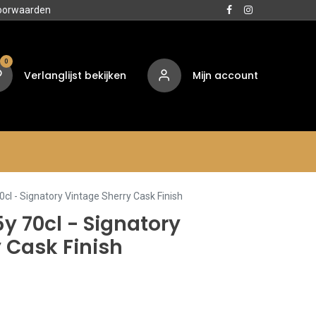
oorwaarden
0
Verlanglijst bekijken
Mijn account
Media
Contact
Over ons
0cl - Signatory Vintage Sherry Cask Finish
5y 70cl - Signatory
 Cask Finish