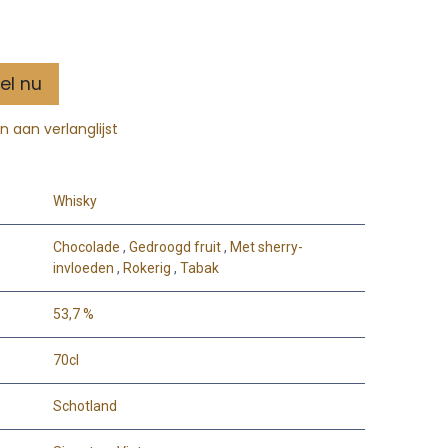
el nu
 aan verlanglijst
Whisky
Chocolade
,
Gedroogd fruit
,
Met sherry-
invloeden
,
Rokerig
,
Tabak
53,7 %
70cl
Schotland