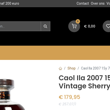
naf 200 euro
Contact
Over ons
V
0
€
0,00
en
Blog
Events
Acties
Shop
Caol Ila 2007 15y 7
Caol Ila 2007 1
Vintage Sherry
€
179,95
€ 257.07/l