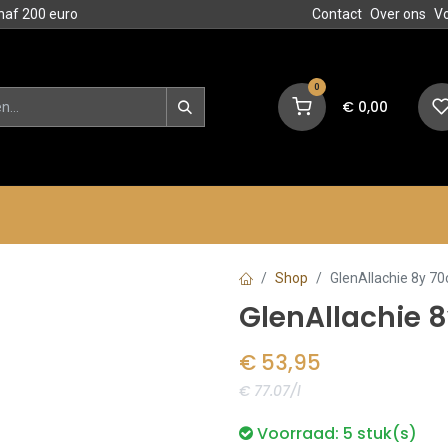
naf 200 euro
Contact
Over ons
V
0
€
0,00
en
Blog
Events
Acties
Shop
GlenAllachie 8y 70
GlenAllachie 8
€
53,95
€ 77.07/l
Voorraad:
5
stuk(s)