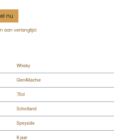
el nu
 aan verlanglijst
Whisky
GlenAllachie
70cl
Schotland
Speyside
8 jaar