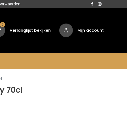
oorwaarden
0
Verlanglijst bekijken
Mijn account
Media
Contact
Over ons
cl
y 70cl