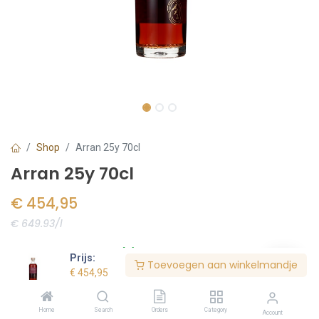
Shop
Arran 25y 70cl
Arran 25y 70cl
€
454,95
€ 649.93/l
Voorraad:
5
stuk(s)
Prijs:
Toevoegen aan winkelmandje
€
454,95
Bestel nu
Home
Search
Orders
Category
Account