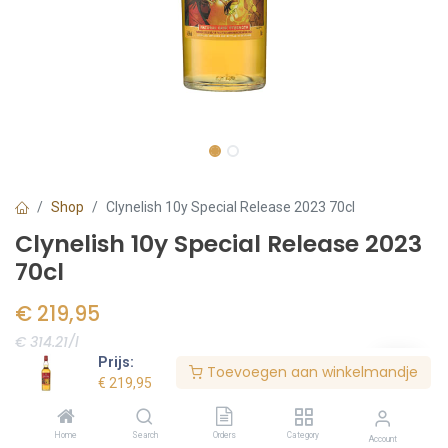
Shop
Clynelish 10y Special Release 2023 70cl
Clynelish 10y Special Release 2023
70cl
€
219,95
€ 314.21/l
Prijs:
Toevoegen aan winkelmandje
Voorraad:
1
stuk(s)
€
219,95
Home
Search
Orders
Category
Account