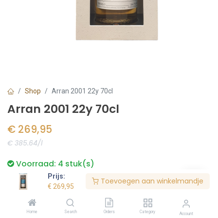
Shop
Arran 2001 22y 70cl
Arran 2001 22y 70cl
€
269,95
€ 385.64/l
Voorraad:
4
stuk(s)
Prijs:
Toevoegen aan winkelmandje
€
269,95
Bestel nu
Home
Search
Orders
Category
Account
Toevoegen aan verlanglijst