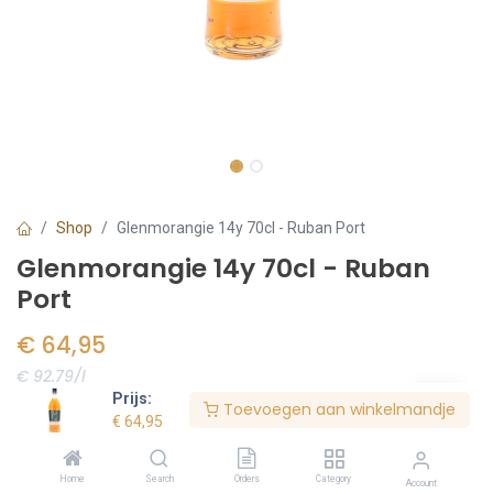
Shop
Glenmorangie 14y 70cl - Ruban Port
Glenmorangie 14y 70cl - Ruban
Port
€
64,95
€ 92.79/l
Prijs:
Toevoegen aan winkelmandje
Voorraad:
2
stuk(s)
€
64,95
Home
Search
Orders
Category
Account