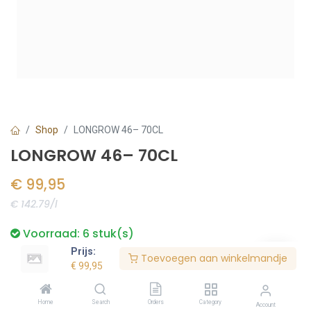
Shop
LONGROW 46– 70CL
LONGROW 46– 70CL
€
99,95
€ 142.79/l
Voorraad:
6
stuk(s)
Prijs:
Toevoegen aan winkelmandje
€
99,95
Bestel nu
Home
Search
Orders
Category
Account
Toevoegen aan verlanglijst