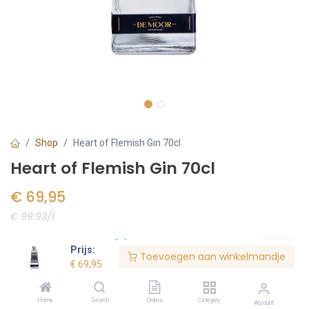
Shop
Heart of Flemish Gin 70cl
Heart of Flemish Gin 70cl
€
69,95
€ 99.93/l
Voorraad:
1
stuk(s)
Prijs:
Toevoegen aan winkelmandje
€
69,95
Bestel nu
Home
Search
Orders
Category
Account