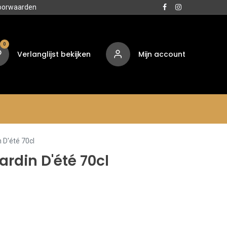
oorwaarden
0
Verlanglijst bekijken
Mijn account
Media
Contact
Over ons
n D'été 70cl
ardin D'été 70cl