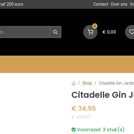
naf 200 euro
Contact
Over ons
V
0
€
0,00
en
Blog
Events
Acties
Shop
Citadelle Gin Jardi
Citadelle Gin J
€
34,95
€ 49.93/l
Voorraad:
3
stuk(s)