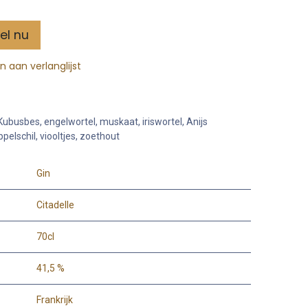
el nu
 aan verlanglijst
Kubusbes, engelwortel, muskaat, iriswortel, Anijs
elschil, viooltjes, zoethout
Gin
Citadelle
70cl
41,5 %
Frankrijk