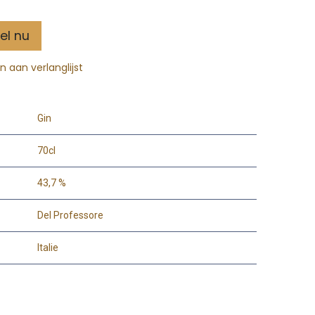
el nu
 aan verlanglijst
Gin
70cl
43,7 %
Del Professore
Italie