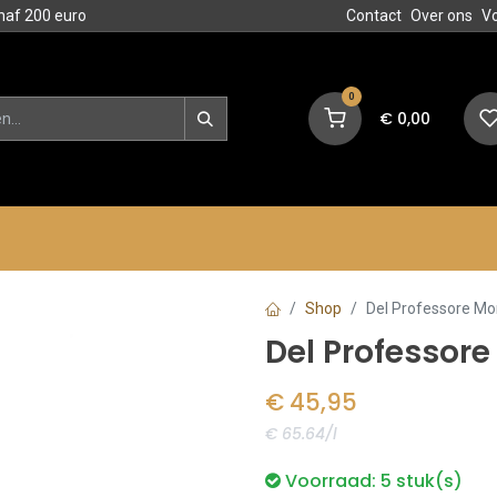
naf 200 euro
Contact
Over ons
V
0
€
0,00
en
Blog
Events
Acties
Shop
Del Professore Mon
Del Professore
€
45,95
€ 65.64/l
Voorraad:
5
stuk(s)