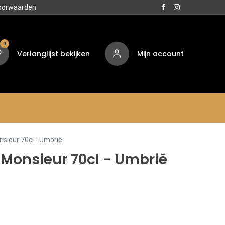
oorwaarden
0
Verlanglijst bekijken
Mijn account
Media
Contact
Over ons
sieur 70cl - Umbrië
 Monsieur 70cl - Umbrië