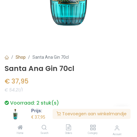
Shop
Santa Ana Gin 70cl
Santa Ana Gin 70cl
€
37,95
€ 54.21/l
Voorraad:
2
stuk(s)
Prijs:
Toevoegen aan winkelmandje
€
37,95
Bestel nu
Home
Search
Orders
Category
Account
Toevoegen aan verlanglijst