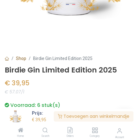
Shop
Birdie Gin Limited Edition 2025
Birdie Gin Limited Edition 2025
€
39,95
€ 57.07/l
Voorraad:
6
stuk(s)
Prijs:
Toevoegen aan winkelmandje
€
39,95
Bestel nu
Home
Search
Orders
Category
Account
Toevoegen aan verlanglijst