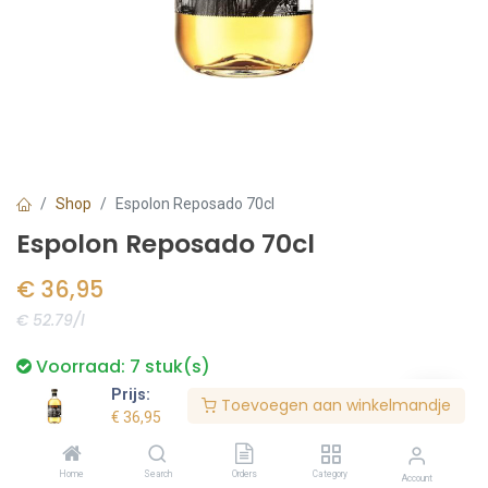
Shop
Espolon Reposado 70cl
Espolon Reposado 70cl
€
36,95
€ 52.79/l
Voorraad:
7
stuk(s)
Prijs:
Toevoegen aan winkelmandje
€
36,95
Bestel nu
Home
Search
Orders
Category
Account
Toevoegen aan verlanglijst