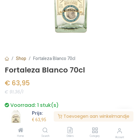
Shop
Fortaleza Blanco 70cl
Fortaleza Blanco 70cl
€
63,95
€ 91.36/l
Voorraad:
1
stuk(s)
Prijs:
Toevoegen aan winkelmandje
€
63,95
Bestel nu
Home
Search
Orders
Category
Account
Toevoegen aan verlanglijst