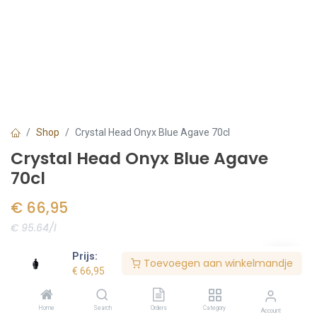
Shop
Crystal Head Onyx Blue Agave 70cl
Crystal Head Onyx Blue Agave
70cl
€
66,95
€ 95.64/l
Voorraad:
1
stuk(s)
Prijs:
Toevoegen aan winkelmandje
€
66,95
Bestel nu
Home
Search
Orders
Category
Account