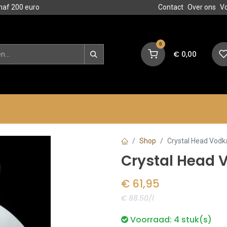
naf 200 euro
Contact
Over ons
V
0
€
0,00
en
Blog
Events
Acties
Shop
Crystal Head Vodka
Crystal Head V
€
61,95
€ 88.50/l
Voorraad:
4
stuk(s)