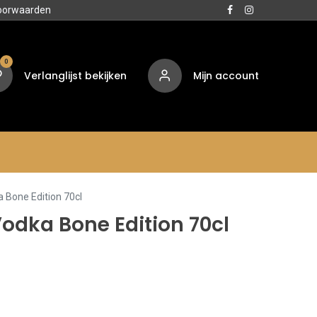
oorwaarden
0
Verlanglijst bekijken
Mijn account
Media
Contact
Over ons
 Bone Edition 70cl
odka Bone Edition 70cl