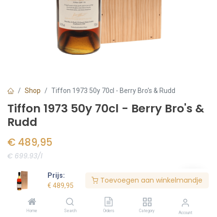
Shop
Tiffon 1973 50y 70cl - Berry Bro's & Rudd
Tiffon 1973 50y 70cl - Berry Bro's &
Rudd
€
489,95
€ 699.93/l
Voorraad:
2
stuk(s)
Prijs:
Toevoegen aan winkelmandje
€
489,95
Bestel nu
Home
Search
Orders
Category
Account