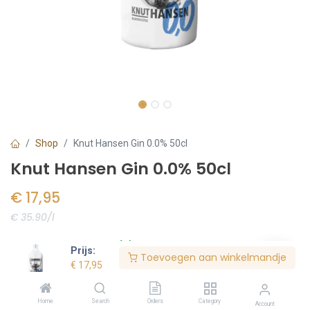
Shop
Knut Hansen Gin 0.0% 50cl
Knut Hansen Gin 0.0% 50cl
€
17,95
€ 35.90/l
Voorraad:
4
stuk(s)
Prijs:
Toevoegen aan winkelmandje
€
17,95
Bestel nu
Home
Search
Orders
Category
Account