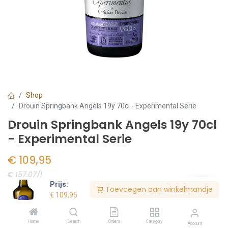
Shop
Drouin Springbank Angels 19y 70cl - Experimental Serie
Drouin Springbank Angels 19y 70cl
- Experimental Serie
€
109,95
€ 157.07/l
Prijs:
Toevoegen aan winkelmandje
Voorraad:
2
stuk(s)
€
109,95
Home
Search
Orders
Category
Account