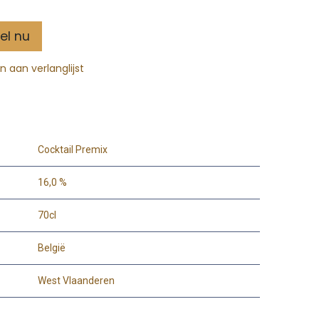
el nu
 aan verlanglijst
Cocktail Premix
16,0 %
70cl
België
West Vlaanderen