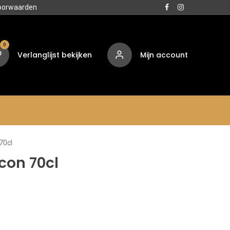
oorwaarden
0
Verlanglijst bekijken
Mijn account
Media
Contact
Over ons
70cl
con 70cl