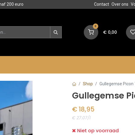
naf 200 euro
Contact
Over ons
V
0
€
0,00
en
Blog
Events
Acties
Shop
Gullegemse Picon 
Gullegemse Pi
€
18,95
€ 27.07/l
Niet op voorraad