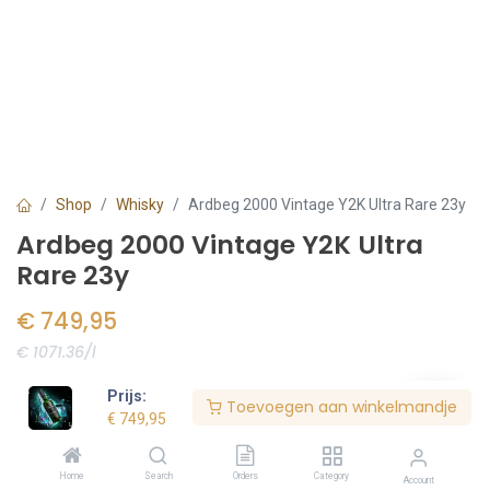
Shop
Whisky
Ardbeg 2000 Vintage Y2K Ultra Rare 23y
Ardbeg 2000 Vintage Y2K Ultra
Rare 23y
€
749,95
€ 1071.36/l
Voorraad:
2
stuk(s)
Prijs:
Toevoegen aan winkelmandje
€
749,95
Bestel nu
Home
Search
Orders
Category
Account