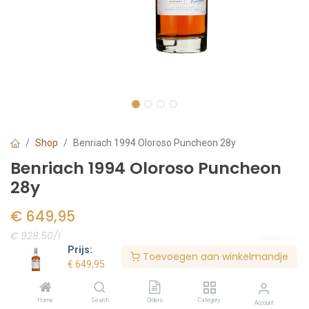
Shop
Benriach 1994 Oloroso Puncheon 28y
Benriach 1994 Oloroso Puncheon
28y
€
649,95
€ 928.50/l
Prijs:
Toevoegen aan winkelmandje
Voorraad:
2
stuk(s)
€
649,95
Home
Search
Orders
Category
Account